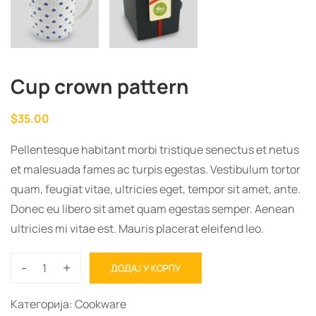
Cup crown pattern
$
35.00
Pellentesque habitant morbi tristique senectus et netus
et malesuada fames ac turpis egestas. Vestibulum tortor
quam, feugiat vitae, ultricies eget, tempor sit amet, ante.
Donec eu libero sit amet quam egestas semper. Aenean
ultricies mi vitae est. Mauris placerat eleifend leo.
-
+
ДОДАЈ У КОРПУ
Cup
crown
Категорија:
Cookware