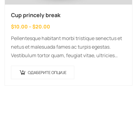
Cup princely break
Распон
$
10.00
–
$
20.00
цена:
Pellentesque habitant morbi tristique senectus et
од
netus et malesuada fames ac turpis egestas.
$10.00
Vestibulum tortor quam, feugiat vitae, ultricies
до
eget, tempor sit amet, ante. Donec eu libero sit
$20.00
Овај
amet…
ОДАБЕРИТЕ ОПЦИЈЕ
производ
има
више
варијанти.
Опције
могу
бити