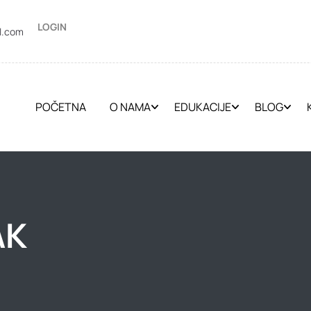
LOGIN
l.com
POČETNA
O NAMA
EDUKACIJE
BLOG
AK