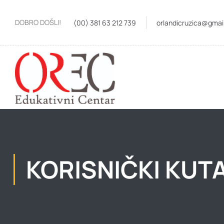
DOBRO DOŠLI!
(00) 381 63 212 739
orlandicruzica@gmai
KORISNIČKI KUT