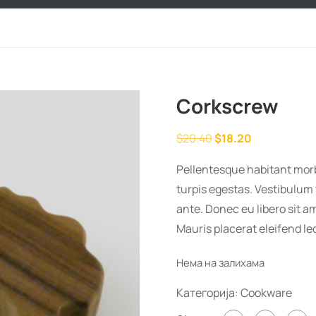
Corkscrew
Оригинална
Тренутна
$
20.40
$
18.20
цена
цена
Pellentesque habitant morb
је
је:
turpis egestas. Vestibulum t
била:
$18.20.
ante. Donec eu libero sit a
$20.40.
Mauris placerat eleifend le
Нема на залихама
Категорија:
Cookware