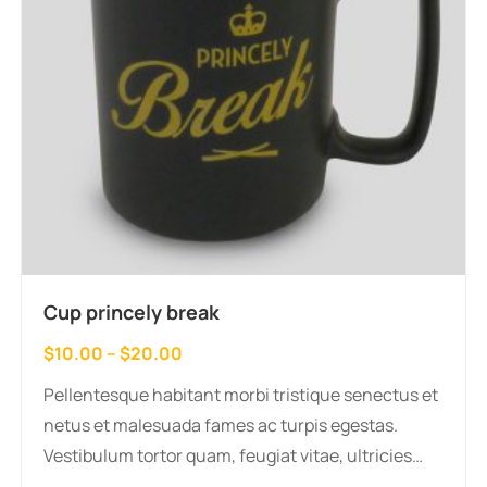
Cup princely break
Распон
$
10.00
–
$
20.00
цена:
Pellentesque habitant morbi tristique senectus et
од
netus et malesuada fames ac turpis egestas.
$10.00
Vestibulum tortor quam, feugiat vitae, ultricies
до
eget, tempor sit amet, ante. Donec eu libero sit