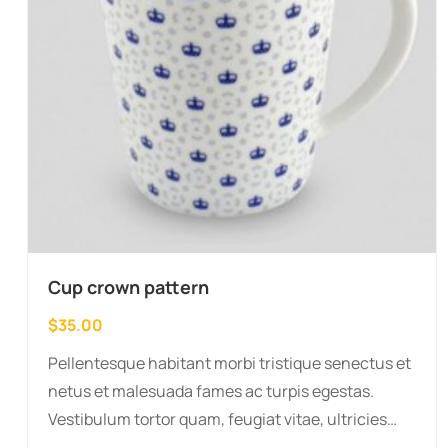
Cup crown pattern
$
35.00
Pellentesque habitant morbi tristique senectus et
netus et malesuada fames ac turpis egestas.
Vestibulum tortor quam, feugiat vitae, ultricies
eget, tempor sit amet, ante. Donec eu libero sit