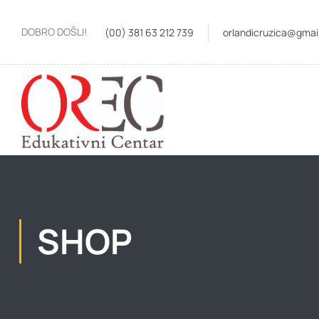
DOBRO DOŠLI!
(00) 381 63 212 739
orlandicruzica@gmai
SHOP