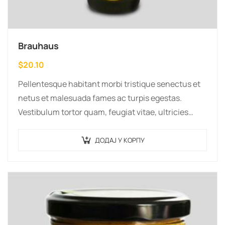
Brauhaus
$
20.10
Pellentesque habitant morbi tristique senectus et
netus et malesuada fames ac turpis egestas.
Vestibulum tortor quam, feugiat vitae, ultricies
eget, tempor sit amet, ante. Donec eu libero sit
amet…
ДОДАЈ У КОРПУ