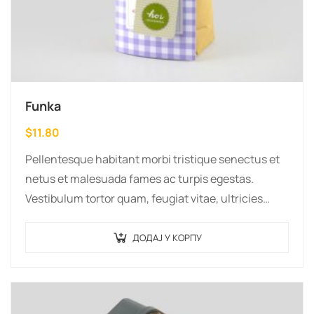
Funka
$
11.80
Pellentesque habitant morbi tristique senectus et
netus et malesuada fames ac turpis egestas.
Vestibulum tortor quam, feugiat vitae, ultricies
eget, tempor sit amet, ante. Donec eu libero sit
amet…
ДОДАЈ У КОРПУ