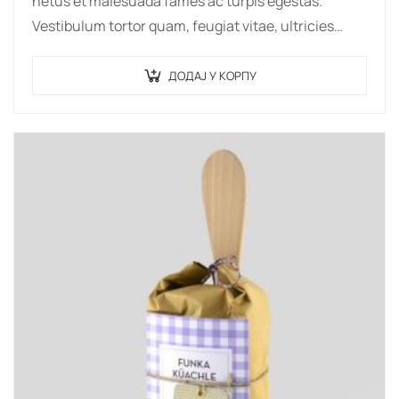
netus et malesuada fames ac turpis egestas.
Vestibulum tortor quam, feugiat vitae, ultricies
eget, tempor sit amet, ante. Donec eu libero sit
amet…
ДОДАЈ У КОРПУ